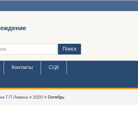
реждение
ть:
Контакты
СЦК
ни Г.П.Левина
>
2020
>
Октябрь