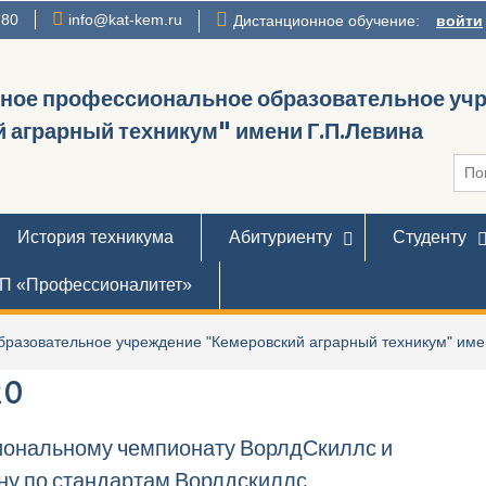
780
info@kat-kem.ru
Дистанционное обучение:
войти
нное профессиональное образовательное уч
 аграрный техникум" имени Г.П.Левина
Иска
История техникума
Абитуриенту
Студенту
П «Профессионалитет»
разовательное учреждение "Кемеровский аграрный техникум" име
20
иональному чемпионату ВорлдСкиллс и
ну по стандартам Ворлдскиллс