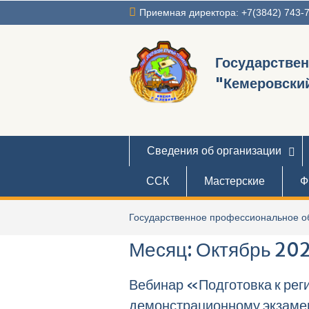
Перейти
Приемная директора: +7(3842) 743-
к
содержимому
Государстве
"Кемеровский
Сведения об организации
ССК
Мастерские
Ф
Государственное профессиональное об
Месяц:
Октябрь 20
Вебинар «Подготовка к рег
демонстрационному экзаме