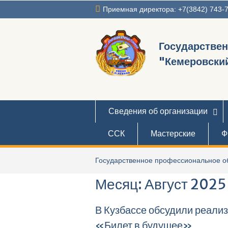
Перейти
Приемная директора: +7(3842) 743-
к
содержимому
Государстве
"Кемеровский
Сведения об организации
ССК
Мастерские
Ф
Государственное профессиональное об
Месяц:
Август 2025
В Кузбассе обсудили реали
«Билет в будущее»