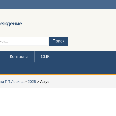
реждение
ть:
Контакты
СЦК
ни Г.П.Левина
>
2025
>
Август