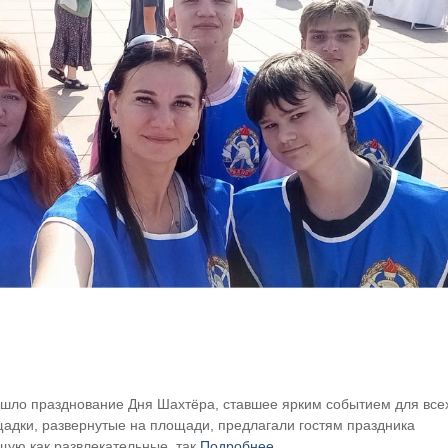
ошло празднование Дня Шахтёра, ставшее ярким событием для все
адки, развернутые на площади, предлагали гостям праздника
ую как развлекательные, так
Подробнее …