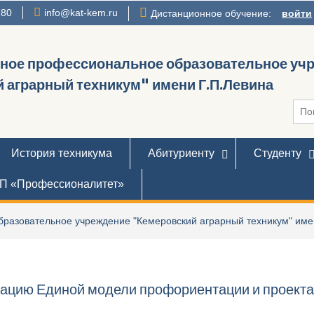
780
info@kat-kem.ru
Дистанционное обучение:
войти
нное профессиональное образовательное уч
 аграрный техникум" имени Г.П.Левина
Иска
История техникума
Абитуриенту
Студенту
П «Профессионалитет»
разовательное учреждение "Кемеровский аграрный техникум" име
зацию Единой модели профориентации и проекта