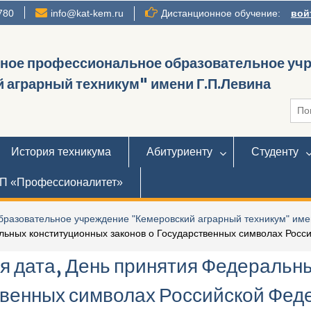
780
info@kat-kem.ru
Дистанционное обучение:
вой
нное профессиональное образовательное уч
 аграрный техникум" имени Г.П.Левина
Иска
История техникума
Абитуриенту
Студенту
П «Профессионалитет»
разовательное учреждение "Кемеровский аграрный техникум" име
льных конституционных законов о Государственных символах Росс
я дата, День принятия Федеральн
твенных символах Российской Фед