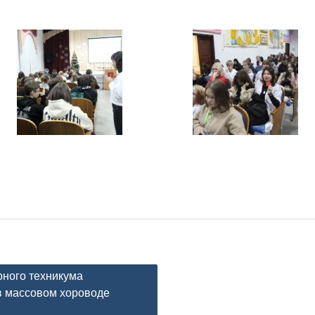
рного техникума
 в массовом хороводе