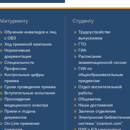
Абитуриенту
Студенту
Обучение инвалидов и лиц
Трудоустройство
с ОВЗ
выпускников
Ход приемной кампании
ГТО
Нормативная
ГИА
документация
Расписание
Специальности.
экзаменационной сессии
Профессии
ГИА по
Контрольные цифры
общеобразовательным
приема
предметам
Сроки проведения приема
Отдел воспитательной
Вступительные испытания
работы
Прохождение
Общежитие
медицинского осмотра
Наши достижения
Прием и подача
Заочное отделение
документов
Электронная библиотечна
On-Line приемная
система “znanium.com”
комиссия
ПДД и БЭ самоходных