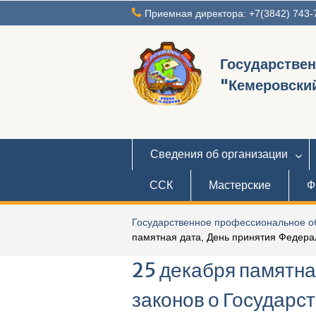
Перейти
Приемная директора: +7(3842) 743-
к
содержимому
Государстве
"Кемеровский
Сведения об организации
ССК
Мастерские
Ф
Государственное профессиональное об
памятная дата, День принятия Федера
25 декабря памятна
законов о Государс