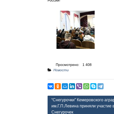
России!
Просмотрено:
1 408
Новости
Навигация
“Снегурочки” Кемеровского агра
по
им.Г.П.Левина приняли участие
Снегурочек