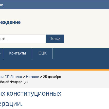
ти
реждение
ть:
Контакты
СЦК
ни Г.П.Левина
>
Новости
>
25 декабря
ийской Федерации.
ых конституционных
ерации.