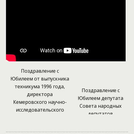
Поздравление с
Юбилеем от выпускника
техникума 1996 года,
Поздравление с
директора
Юбилеем депутата
Кемеровского научно-
Совета народных
исследовательского
депутатов
института сельского
Кемеровского
хозяйства – филиала
муниципального
ФГБУН «Сибирский