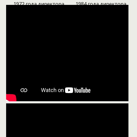
1972 года,директора
1984 года,директора
СПК «Береговой»
совхоза «Барачатский»
Сергея Николаевича
Сергея Витальевича
Поликова
Лештаева