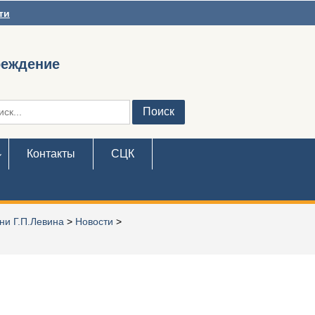
ти
реждение
ть:
Контакты
СЦК
ни Г.П.Левина
>
Новости
>