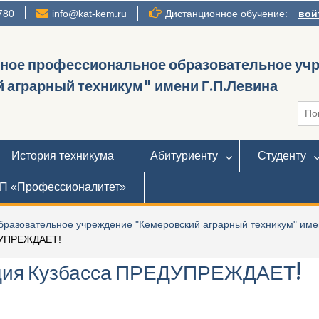
780
info@kat-kem.ru
Дистанционное обучение:
вой
нное профессиональное образовательное уч
 аграрный техникум" имени Г.П.Левина
Иска
История техникума
Абитуриенту
Студенту
П «Профессионалитет»
разовательное учреждение "Кемеровский аграрный техникум" име
ДУПРЕЖДАЕТ!
иция Кузбасса ПРЕДУПРЕЖДАЕТ!