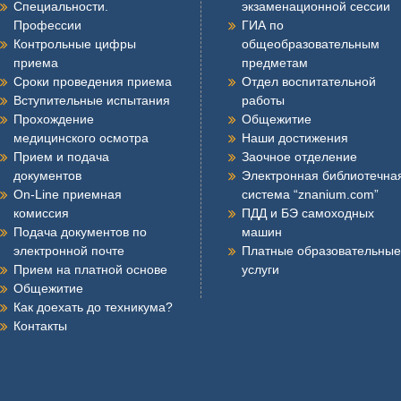
Специальности.
экзаменационной сессии
Профессии
ГИА по
Контрольные цифры
общеобразовательным
приема
предметам
Сроки проведения приема
Отдел воспитательной
Вступительные испытания
работы
Прохождение
Общежитие
медицинского осмотра
Наши достижения
Прием и подача
Заочное отделение
документов
Электронная библиотечна
On-Line приемная
система “znanium.com”
комиссия
ПДД и БЭ самоходных
Подача документов по
машин
электронной почте
Платные образовательные
Прием на платной основе
услуги
Общежитие
Как доехать до техникума?
Контакты