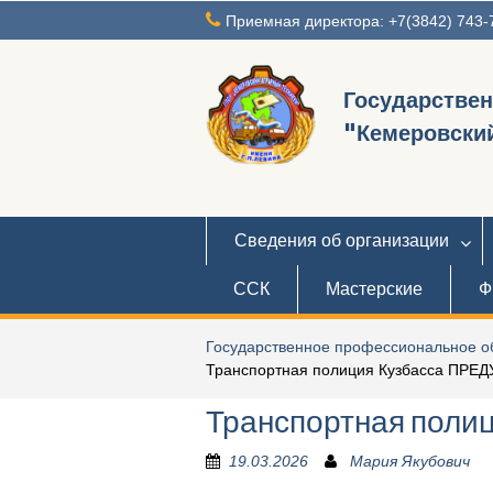
Перейти
Приемная директора: +7(3842) 743-
к
содержимому
Государстве
"Кемеровский
Сведения об организации
ССК
Мастерские
Ф
Государственное профессиональное об
Транспортная полиция Кузбасса ПРЕ
Транспортная пол
19.03.2026
Мария Якубович