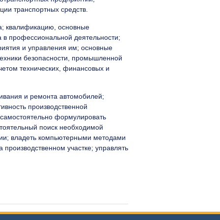
ции транспортных средств.
а; квалификацию, основные
а в профессиональной деятельности;
иятия и управления им; основные
 техники безопасности, промышленной
четом технических, финансовых и
живания и ремонта автомобилей;
тивность производственной
д; самостоятельно формулировать
стоятельный поиск необходимой
ии; владеть компьютерными методами
а производственном участке; управлять