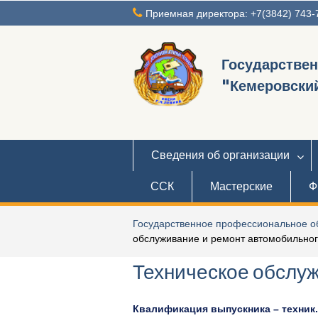
Перейти
Приемная директора: +7(3842) 743-
к
содержимому
Государстве
"Кемеровский
Сведения об организации
ССК
Мастерские
Ф
Государственное профессиональное об
обслуживание и ремонт автомобильног
Техническое обслуж
Квалификация выпускника – техник.