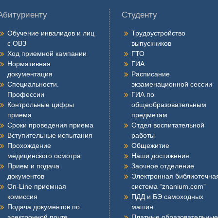
Абитуриенту
Студенту
Обучение инвалидов и лиц
Трудоустройство
с ОВЗ
выпускников
Ход приемной кампании
ГТО
Нормативная
ГИА
документация
Расписание
Специальности.
экзаменационной сессии
Профессии
ГИА по
Контрольные цифры
общеобразовательным
приема
предметам
Сроки проведения приема
Отдел воспитательной
Вступительные испытания
работы
Прохождение
Общежитие
медицинского осмотра
Наши достижения
Прием и подача
Заочное отделение
документов
Электронная библиотечна
On-Line приемная
система “znanium.com”
комиссия
ПДД и БЭ самоходных
Подача документов по
машин
электронной почте
Платные образовательные