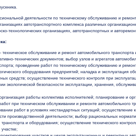
ускника.
ссиональной деятельности по техническому обслуживанию и ремонт
рганизациях автотранспортного комплекса различных организацион
рско-технологических организациях, автотранспортных и авторемо
ка:
– техническое обслуживание и ремонт автомобильного транспорта 
ативно-технических документов; выбор узлов и агрегатов автомоби
спорта; проведение работ по техническому обслуживанию и ремон
огического оборудования предприятий; наладка и эксплуатация об
ных средств; осуществление технического контроля при эксплуата
нии экологической безопасности эксплуатации, хранения, обслужив
организация работы коллектива исполнителей; планирование и ор
работ при техническом обслуживании и ремонте автомобильного тр
ании работ в условиях нестандартных ситуаций; осуществление ко
ти производственной деятельности; выбор рациональных норматив
 транспорта и оборудования; осуществление технического контроля
 участке;
 проектирования участков и цехов эксплутационных и ремонтных ав