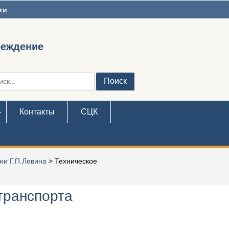
ти
реждение
ть:
Контакты
СЦК
ни Г.П.Левина
>
Техническое
транспорта