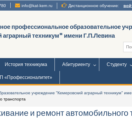
780
info@kat-kem.ru
Дистанционное обучение:
вой
нное профессиональное образовательное уч
 аграрный техникум" имени Г.П.Левина
Иска
История техникума
Абитуриенту
Студенту
П «Профессионалитет»
разовательное учреждение "Кемеровский аграрный техникум" име
о транспорта
ивание и ремонт автомобильного 