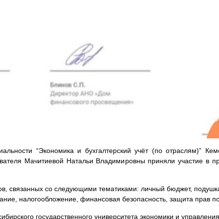
иальности “Экономика и бухгалтерский учёт (по отраслям)” Кем
давателя Мачитиевой Натальи Владимировны приняли участие в 
ов, связанных со следующими тематиками: личный бюджет, подушк
вание, налогообложение, финансовая безопасность, защита прав п
ибирского государственного университета экономики и управления 