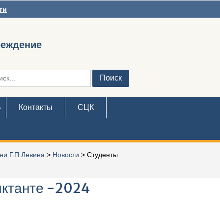
ти
реждение
ть:
Контакты
СЦК
ни Г.П.Левина
>
Новости
>
Студенты
иктанте -2024