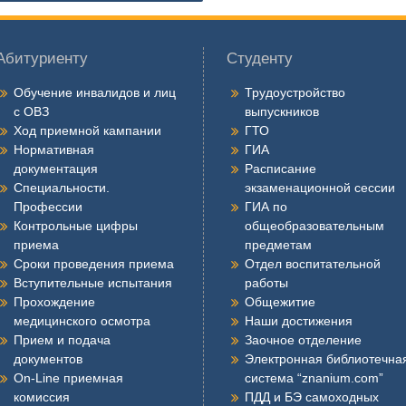
Абитуриенту
Студенту
Обучение инвалидов и лиц
Трудоустройство
с ОВЗ
выпускников
Ход приемной кампании
ГТО
Нормативная
ГИА
документация
Расписание
Специальности.
экзаменационной сессии
Профессии
ГИА по
Контрольные цифры
общеобразовательным
приема
предметам
Сроки проведения приема
Отдел воспитательной
Вступительные испытания
работы
Прохождение
Общежитие
медицинского осмотра
Наши достижения
Прием и подача
Заочное отделение
документов
Электронная библиотечна
On-Line приемная
система “znanium.com”
комиссия
ПДД и БЭ самоходных