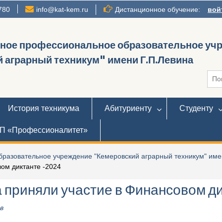
780
info@kat-kem.ru
Дистанционное обучение:
вой
нное профессиональное образовательное уч
 аграрный техникум" имени Г.П.Левина
Иска
История техникума
Абитуриенту
Студенту
П «Профессионалитет»
разовательное учреждение "Кемеровский аграрный техникум" име
ом диктанте -2024
 приняли участие в Финансовом д
в