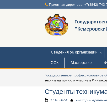
Перейти
Приемная директора: +7(3842) 743-
к
содержимому
Государстве
"Кемеровский
Сведения об организации
ССК
Мастерские
Ф
Государственное профессиональное об
техникума приняли участие в Финансов
Студенты техникума
03.10.2024
Дмитрий Артемье