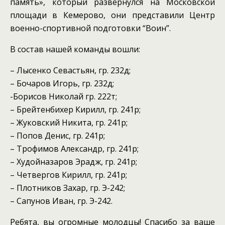
память», который развернулся на Московской
площади в Кемерово, они представили Центр
военно-спортивной подготовки “Воин”.
В состав нашей команды вошли:
– Лысенко Севастьян, гр. 232д;
– Бочаров Игорь, гр. 232д;
-Борисов Николай гр. 222т;
– Брейтенбихер Кирилл, гр. 241р;
– Жуковский Никита, гр. 241р;
– Попов Денис, гр. 241р;
– Трофимов Александр, гр. 241р;
– Худойназаров Эрадж, гр. 241р;
– Четвергов Кирилл, гр. 241р;
– Плотников Захар, гр. Э-242;
– Сапунов Иван, гр. Э-242.
Ребята, вы огромные молодцы! Спасибо за ваше