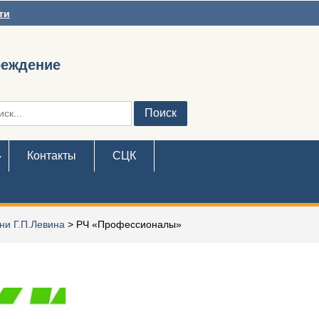
ти
реждение
ть:
Контакты
СЦК
ни Г.П.Левина
>
РЧ «Профессионалы»