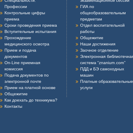
Специальности.
экзаменационной сессии
Профессии
ГИА по
Контрольные цифры
общеобразовательным
приема
предметам
Сроки проведения приема
Отдел воспитательной
Вступительные испытания
работы
Прохождение
Общежитие
медицинского осмотра
Наши достижения
Прием и подача
Заочное отделение
документов
Электронная библиотечна
On-Line приемная
система “znanium.com”
комиссия
ПДД и БЭ самоходных
Подача документов по
машин
электронной почте
Платные образовательные
Прием на платной основе
услуги
Общежитие
Как доехать до техникума?
Контакты