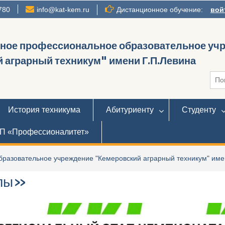
780
info@kat-kem.ru
Дистанционное обучение:
вой
нное профессиональное образовательное уч
 аграрный техникум" имени Г.П.Левина
Иска
История техникума
Абитуриенту
Студенту
П «Профессионалитет»
разовательное учреждение "Кемеровский аграрный техникум" име
алы»