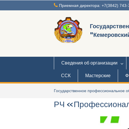
Перейти
Приемная директора: +7(3842) 743-
к
содержимому
Государстве
"Кемеровский
Сведения об организации
ССК
Мастерские
Ф
Государственное профессиональное об
РЧ «Профессион