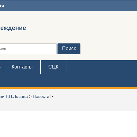
ти
реждение
ть:
Контакты
СЦК
ни Г.П.Левина
>
Новости
>