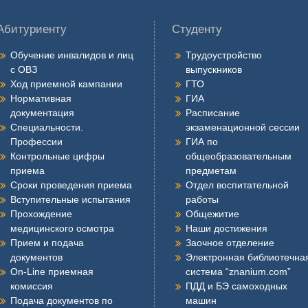
Абитуриенту
Студенту
Обучение инвалидов и лиц
Трудоустройство
с ОВЗ
выпускников
Ход приемной кампании
ГТО
Нормативная
ГИА
документация
Расписание
Специальности.
экзаменационной сессии
Профессии
ГИА по
Контрольные цифры
общеобразовательным
приема
предметам
Сроки проведения приема
Отдел воспитательной
Вступительные испытания
работы
Прохождение
Общежитие
медицинского осмотра
Наши достижения
Прием и подача
Заочное отделение
документов
Электронная библиотечна
On-Line приемная
система “znanium.com”
комиссия
ПДД и БЭ самоходных
Подача документов по
машин