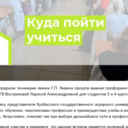
аграрном техникуме имени Г.П. Левина прошла важная профориен
В Востриковой Ларисой Александровной для студентов 3 и 4 курсо
ись представители Кузбасского государственного аграрного униве
о обучения, перспективах профессии и преимуществах учебы в их
о, безусловно, поможет им при выборе дальнейшего пути в профес
ивное участие и надеемся, что данная встреча окажется полезной 