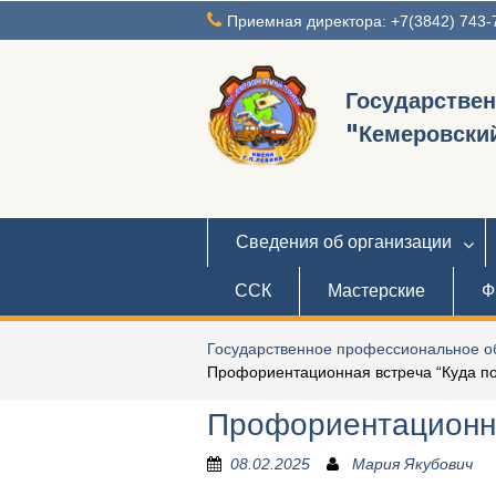
Перейти
Приемная директора: +7(3842) 743-
к
содержимому
Государстве
"Кемеровский
Сведения об организации
ССК
Мастерские
Ф
Государственное профессиональное об
Профориентационная встреча “Куда по
Профориентационна
08.02.2025
Мария Якубович