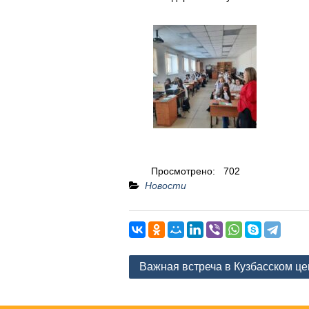
Просмотрено:
702
Новости
Навигация
Важная встреча в Кузбасском це
по
записям