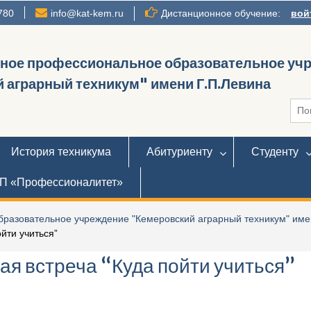
780
info@kat-kem.ru
Дистанционное обучение:
вой
нное профессиональное образовательное уч
 аграрный техникум" имени Г.П.Левина
Иска
История техникума
Абитуриенту
Студенту
П «Профессионалитет»
разовательное учреждение "Кемеровский аграрный техникум" име
йти учиться”
я встреча “Куда пойти учиться”