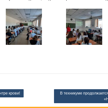
нтре крови!
В техникуме продолжается
«Н