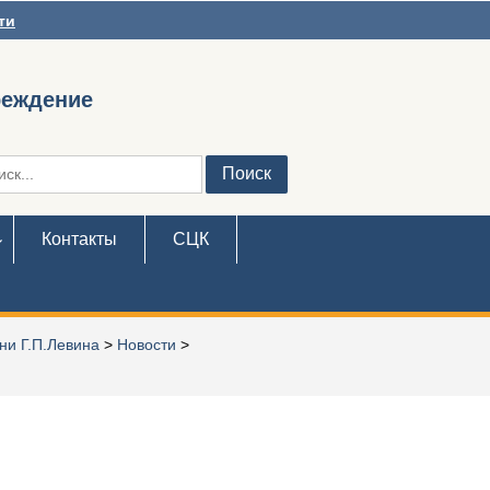
ти
реждение
ть:
Контакты
СЦК
ни Г.П.Левина
>
Новости
>