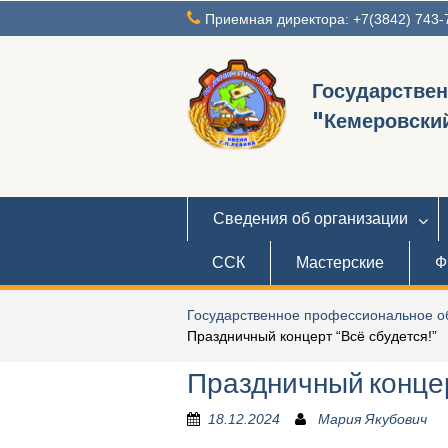
Перейти
Приемная директора: +7(3842) 743-
к
содержимому
Государстве
"Кемеровский
Сведения об организации
ССК
Мастерские
Ф
Государственное профессиональное об
Праздничный концерт “Всё сбудется!”
Праздничный концер
18.12.2024
Мария Якубович