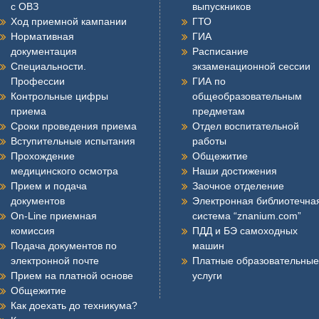
с ОВЗ
выпускников
Ход приемной кампании
ГТО
Нормативная
ГИА
документация
Расписание
Специальности.
экзаменационной сессии
Профессии
ГИА по
Контрольные цифры
общеобразовательным
приема
предметам
Сроки проведения приема
Отдел воспитательной
Вступительные испытания
работы
Прохождение
Общежитие
медицинского осмотра
Наши достижения
Прием и подача
Заочное отделение
документов
Электронная библиотечна
On-Line приемная
система “znanium.com”
комиссия
ПДД и БЭ самоходных
Подача документов по
машин
электронной почте
Платные образовательные
Прием на платной основе
услуги
Общежитие
Как доехать до техникума?