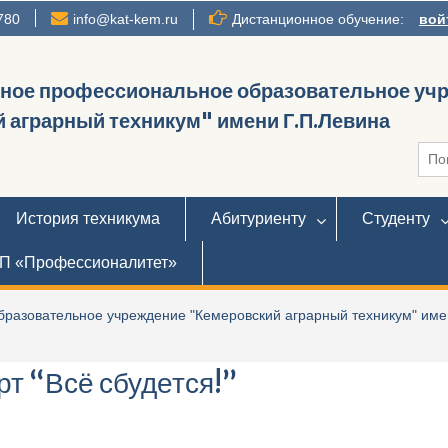
780
info@kat-kem.ru
Дистанционное обучение:
вой
нное профессиональное образовательное уч
 аграрный техникум" имени Г.П.Левина
Иска
История техникума
Абитуриенту
Студенту
П «Профессионалитет»
разовательное учреждение "Кемеровский аграрный техникум" име
т “Всё сбудется!”