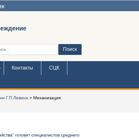
ти
реждение
ть:
Контакты
СЦК
ни Г.П.Левина
>
Механизация
ства” готовят специалистов среднего