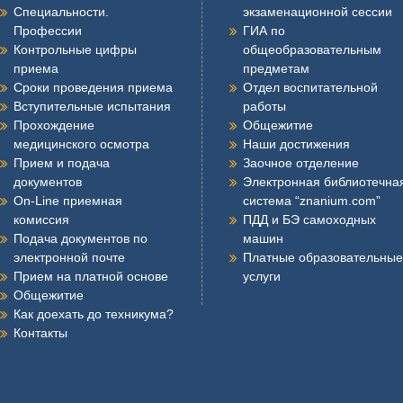
Специальности.
экзаменационной сессии
Профессии
ГИА по
Контрольные цифры
общеобразовательным
приема
предметам
Сроки проведения приема
Отдел воспитательной
Вступительные испытания
работы
Прохождение
Общежитие
медицинского осмотра
Наши достижения
Прием и подача
Заочное отделение
документов
Электронная библиотечна
On-Line приемная
система “znanium.com”
комиссия
ПДД и БЭ самоходных
Подача документов по
машин
электронной почте
Платные образовательные
Прием на платной основе
услуги
Общежитие
Как доехать до техникума?
Контакты