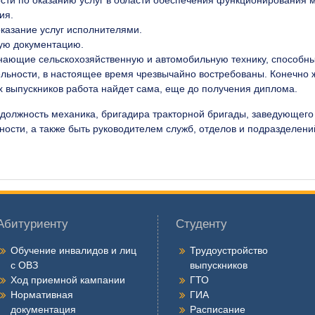
сти по оказанию услуг в области обеспечения функционирования 
ия.
казание услуг исполнителями.
ную документацию.
нающие сельскохозяйственную и автомобильную технику, способны
льности, в настоящее время чрезвычайно востребованы. Конечно 
их выпускников работа найдет сама, еще до получения диплома.
 должность механика, бригадира тракторной бригады, заведующег
ности, а также быть руководителем служб, отделов и подразделен
Абитуриенту
Студенту
Обучение инвалидов и лиц
Трудоустройство
с ОВЗ
выпускников
Ход приемной кампании
ГТО
Нормативная
ГИА
документация
Расписание