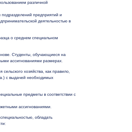
спользованием различной
и подразделений предприятий и
редпринимательской деятельностью в
разца о среднем специальном
снове. Студенты, обучающиеся на
ными ассигнованиями размерах.
сельского хозяйства, как правило,
а.) с выдачей необходимых
пециальные предметы в соответствии с
джетными ассигнованиями.
 специальностью, обладать
ти: