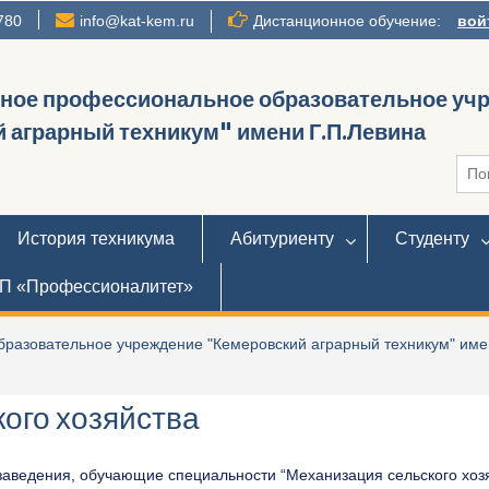
780
info@kat-kem.ru
Дистанционное обучение:
вой
нное профессиональное образовательное уч
 аграрный техникум" имени Г.П.Левина
Иска
История техникума
Абитуриенту
Студенту
П «Профессионалитет»
разовательное учреждение "Кемеровский аграрный техникум" име
ого хозяйства
ведения, обучающие специальности “Механизация сельского хозяй