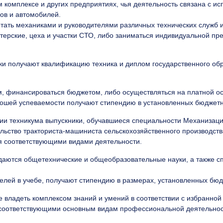
 комплексе и других предприятиях, чья деятельность связана с и
ров и автомобилей.
отать механиками и руководителями различных технических служб 
стерские, цеха и участки СТО, либо заниматься индивидуальной п
ики получают квалификацию техника и диплом государственного об
, финансироваться бюджетом, либо осуществляться на платной о
рошей успеваемости получают стипендию в установленных бюджет
и техникума выпускники, обучавшиеся специальности Механизация 
льство тракториста-машиниста сельскохозяйственного производств
я соответствующими видами деятельности.
даются общетехнические и общеобразовательные науки, а также с
телей в учебе, получают стипендию в размерах, установленных бю
 владеть комплексом знаний и умений в соответствии с избранной
оответствующими основным видам профессиональной деятельнос