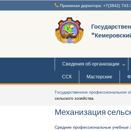
Перейти
Приемная директора: +7(3842) 743-
к
содержимому
Государстве
"Кемеровский
Сведения об организации
ССК
Мастерские
Ф
Государственное профессиональное об
сельского хозяйства
Механизация сельск
Средние профессиональные учебные за