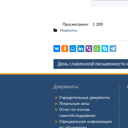
Просмотрено:
1 289
Новости
Навигация
День славянской письменности 
по
записям
Документы
Учредительные документы
Локальные акты
Отчет по итогам
самообследования
Официальная информация
по общежитию