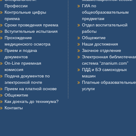
Профессии
ГИА по
Контрольные цифры
общеобразовательным
приема
предметам
Сроки проведения приема
Отдел воспитательной
Вступительные испытания
работы
Прохождение
Общежитие
медицинского осмотра
Наши достижения
Прием и подача
Заочное отделение
документов
Электронная библиотечна
On-Line приемная
система “znanium.com”
комиссия
ПДД и БЭ самоходных
Подача документов по
машин
электронной почте
Платные образовательные
Прием на платной основе
услуги
Общежитие
Как доехать до техникума?
Контакты