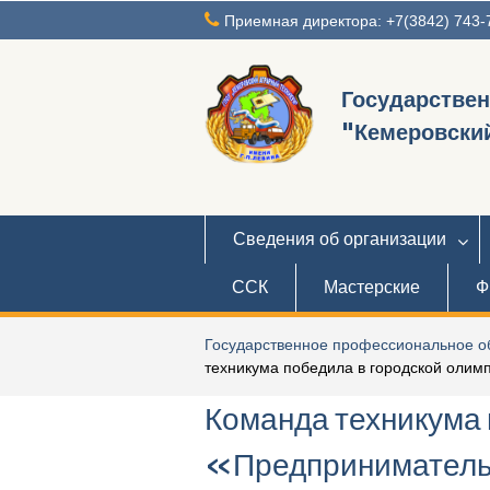
Перейти
Приемная директора: +7(3842) 743-
к
содержимому
Государстве
"Кемеровский
Сведения об организации
ССК
Мастерские
Ф
Государственное профессиональное об
техникума победила в городской олим
Команда техникума 
«Предпринимател