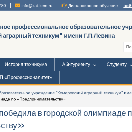
780
info@kat-kem.ru
Дистанционное обучение:
вой
нное профессиональное образовательное уч
 аграрный техникум" имени Г.П.Левина
Иска
История техникума
Абитуриенту
Студенту
П «Профессионалитет»
разовательное учреждение "Кемеровский аграрный техникум" име
пиаде по «Предпринимательству»
победила в городской олимпиаде 
ьству»