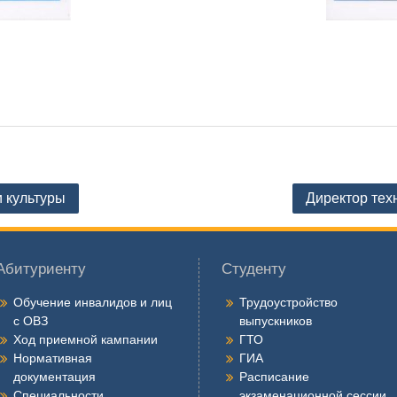
и культуры
Директор тех
Абитуриенту
Студенту
Обучение инвалидов и лиц
Трудоустройство
с ОВЗ
выпускников
Ход приемной кампании
ГТО
Нормативная
ГИА
документация
Расписание
Специальности.
экзаменационной сессии