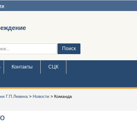
ти
реждение
ть:
Контакты
СЦК
ни Г.П.Левина
>
Новости
>
Команда
по