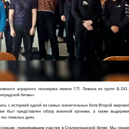
овского аграрного техникума имени Г.П. Левина из групп Б-241
нградской битвы».
сь с историей одной из самых значительных битв Второй мировой
кам был представлен обзор военной хроники, а также выдержки
тех тяжелых днях.
совцам, принимавшим участие в Сталинградской битве. Мы гордим