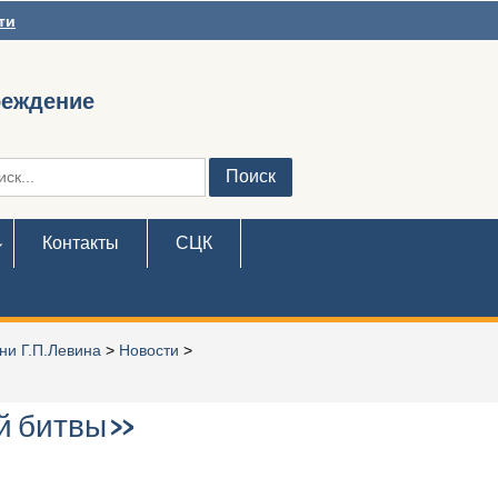
ти
реждение
ть:
Контакты
СЦК
ни Г.П.Левина
>
Новости
>
ой битвы»