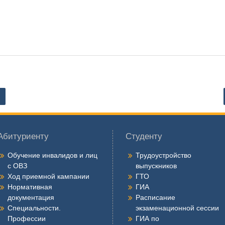
Абитуриенту
Студенту
Обучение инвалидов и лиц
Трудоустройство
с ОВЗ
выпускников
Ход приемной кампании
ГТО
Нормативная
ГИА
документация
Расписание
Специальности.
экзаменационной сессии
Профессии
ГИА по