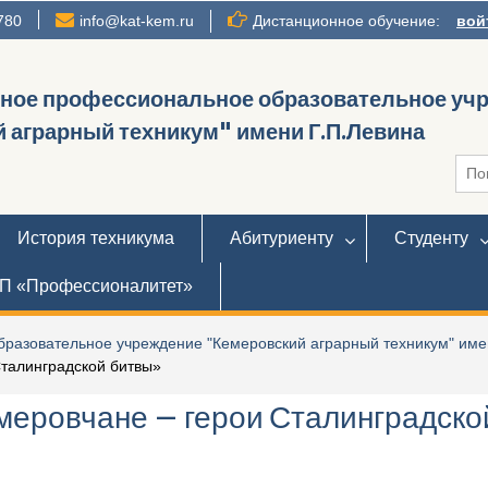
780
info@kat-kem.ru
Дистанционное обучение:
вой
нное профессиональное образовательное уч
 аграрный техникум" имени Г.П.Левина
Иска
История техникума
Абитуриенту
Студенту
П «Профессионалитет»
разовательное учреждение "Кемеровский аграрный техникум" име
Сталинградской битвы»
меровчане – герои Сталинградск