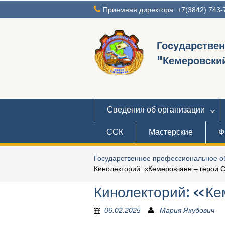
Перейти
Приемная директора: +7(3842) 743-
к
содержимому
Государстве
"Кемеровский
Сведения об организации
ССК
Мастерские
Ф
Государственное профессиональное об
Кинолекторий: «Кемеровчане – герои 
Кинолекторий: «Ке
06.02.2025
Мария Якубович