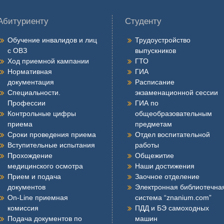
Абитуриенту
Студенту
Обучение инвалидов и лиц
Трудоустройство
с ОВЗ
выпускников
Ход приемной кампании
ГТО
Нормативная
ГИА
документация
Расписание
Специальности.
экзаменационной сессии
Профессии
ГИА по
Контрольные цифры
общеобразовательным
приема
предметам
Сроки проведения приема
Отдел воспитательной
Вступительные испытания
работы
Прохождение
Общежитие
медицинского осмотра
Наши достижения
Прием и подача
Заочное отделение
документов
Электронная библиотечна
On-Line приемная
система “znanium.com”
комиссия
ПДД и БЭ самоходных
Подача документов по
машин