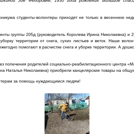
киной Зое Федоровне, 1930 года рождения. Большое спаси
ехникума студенты-волонтеры приходят не только в весеннюю неде
денты группы 205д (руководитель Королева Ирина Николаевна) и 2
 уборку территории от снега, сухих листьев и веток. Наши воло
ежегодно помогают в расчистке снега и уборке территории. А дошк
 без попечения родителей социально-реабилитационного центра «
ина Наталья Николаевна) приобрели канцелярские товары на общу
нтерам за помощь нуждающимся людям!