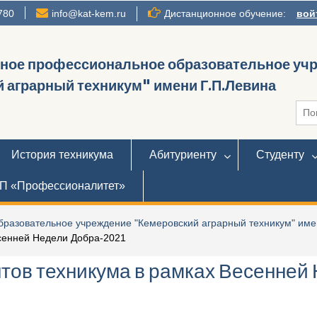
780
info@kat-kem.ru
Дистанционное обучение:
вой
нное профессиональное образовательное уч
 аграрный техникум" имени Г.П.Левина
Иска
История техникума
Абитуриенту
Студенту
П «Профессионалитет»
разовательное учреждение "Кемеровский аграрный техникум" име
есенней Недели Добра-2021
тов техникума в рамках Весенней