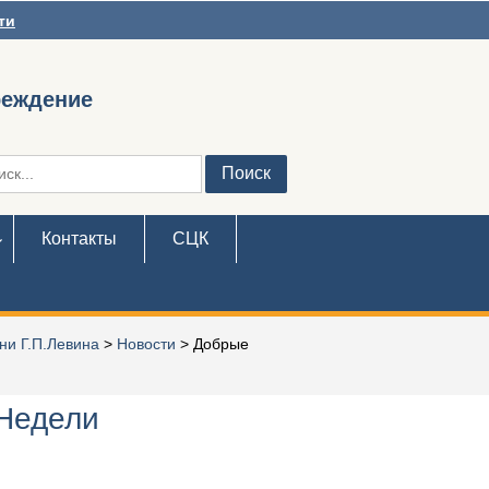
ти
реждение
ть:
Контакты
СЦК
ни Г.П.Левина
>
Новости
>
Добрые
 Недели