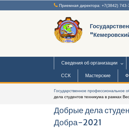
Перейти
Приемная директора: +7(3842) 743-
к
содержимому
Государстве
"Кемеровский
Сведения об организации
ССК
Мастерские
Ф
Государственное профессиональное об
дела студентов техникума в рамках В
Добрые дела студен
Добра-2021