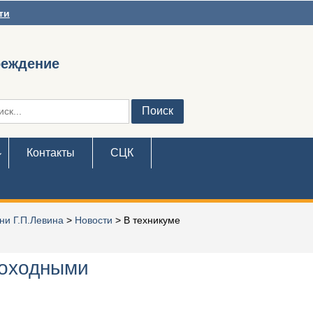
ти
реждение
ть:
Контакты
СЦК
ни Г.П.Левина
>
Новости
>
В техникуме
моходными