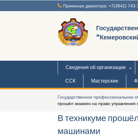
Перейти
Приемная директора: +7(3842) 743-
к
содержимому
Государстве
"Кемеровский
Сведения об организации
ССК
Мастерские
Ф
Государственное профессиональное об
прошёл экзамен на право управлени
В техникуме прошёл
машинами