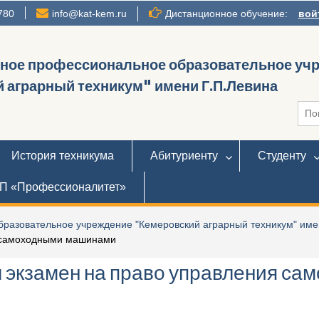
780
info@kat-kem.ru
Дистанционное обучение:
вой
нное профессиональное образовательное уч
 аграрный техникум" имени Г.П.Левина
Иска
История техникума
Абитуриенту
Студенту
П «Профессионалитет»
разовательное учреждение "Кемеровский аграрный техникум" име
я самоходными машинами
 экзамен на право управления са