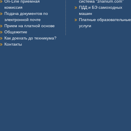
On-Line приемная
система “znanium.com”
комиссия
ПДД и БЭ самоходных
Подача документов по
машин
электронной почте
Платные образовательные
Прием на платной основе
услуги
Общежитие
Как доехать до техникума?
Контакты