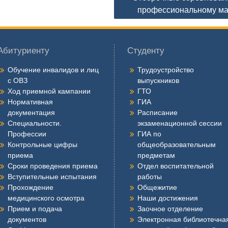
профессиональному ма
Абитуриенту
Студенту
Обучение инвалидов и лиц
Трудоустройство
с ОВЗ
выпускников
Ход приемной кампании
ГТО
Нормативная
ГИА
документация
Расписание
Специальности.
экзаменационной сессии
Профессии
ГИА по
Контрольные цифры
общеобразовательным
приема
предметам
Сроки проведения приема
Отдел воспитательной
Вступительные испытания
работы
Прохождение
Общежитие
медицинского осмотра
Наши достижения
Прием и подача
Заочное отделение
документов
Электронная библиотечна