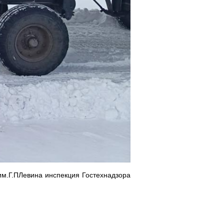
им.Г.ПЛевина инспекция Гостехнадзора