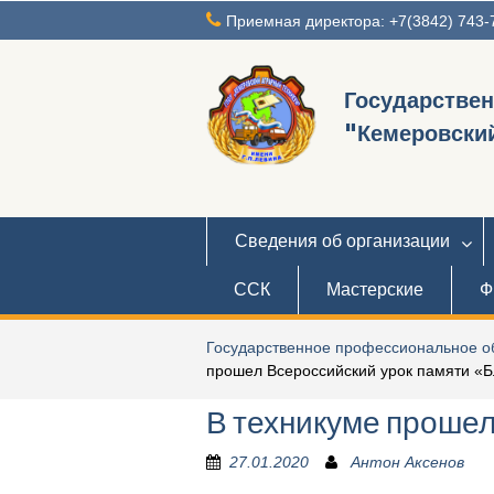
Перейти
Приемная директора: +7(3842) 743-
к
содержимому
Государстве
"Кемеровский
Сведения об организации
ССК
Мастерские
Ф
Государственное профессиональное об
прошел Всероссийский урок памяти «
В техникуме проше
27.01.2020
Антон Аксенов