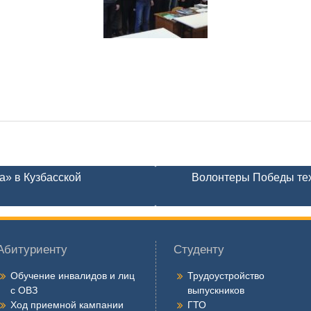
» в Кузбасской
Волонтеры Победы тех
Абитуриенту
Студенту
Обучение инвалидов и лиц
Трудоустройство
с ОВЗ
выпускников
Ход приемной кампании
ГТО