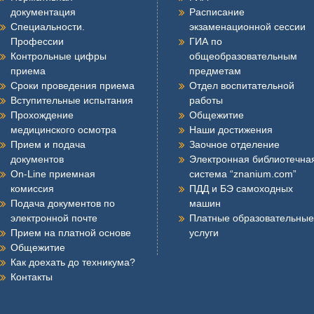
документация
Расписание
Специальности.
экзаменационной сессии
Профессии
ГИА по
Контрольные цифры
общеобразовательным
приема
предметам
Сроки проведения приема
Отдел воспитательной
Вступительные испытания
работы
Прохождение
Общежитие
медицинского осмотра
Наши достижения
Прием и подача
Заочное отделение
документов
Электронная библиотечна
On-Line приемная
система “znanium.com”
комиссия
ПДД и БЭ самоходных
Подача документов по
машин
электронной почте
Платные образовательные
Прием на платной основе
услуги
Общежитие
Как доехать до техникума?
Контакты