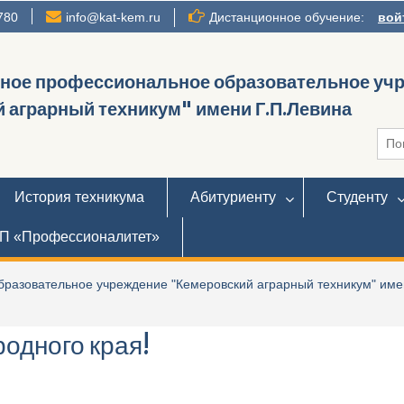
780
info@kat-kem.ru
Дистанционное обучение:
вой
нное профессиональное образовательное уч
 аграрный техникум" имени Г.П.Левина
Иска
История техникума
Абитуриенту
Студенту
П «Профессионалитет»
разовательное учреждение "Кемеровский аграрный техникум" име
родного края!