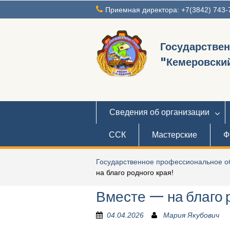
Перейти
Приемная директора: +7(3842) 743-
к
содержимому
Государстве
"Кемеровский
Сведения об организации
ССК
Мастерские
Ф
Государственное профессиональное об
на благо родного края!
Вместе — на благо 
04.04.2026
Мария Якубович