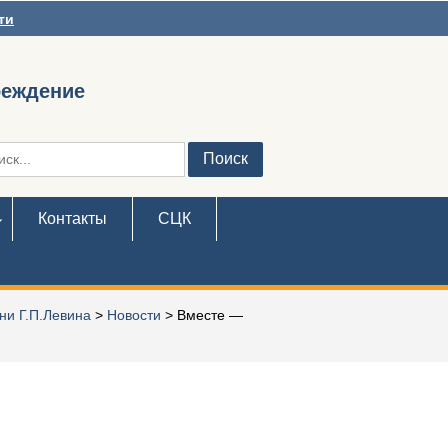
ти
реждение
ть:
Контакты
СЦК
ни Г.П.Левина
>
Новости
>
Вместе —