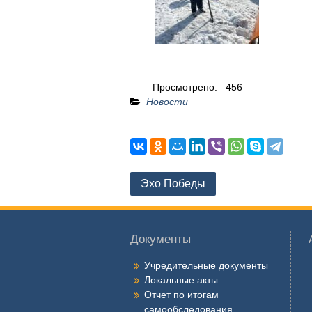
Просмотрено:
456
Новости
Навигация
Эхо Победы
по
записям
Документы
Учредительные документы
Локальные акты
Отчет по итогам
самообследования