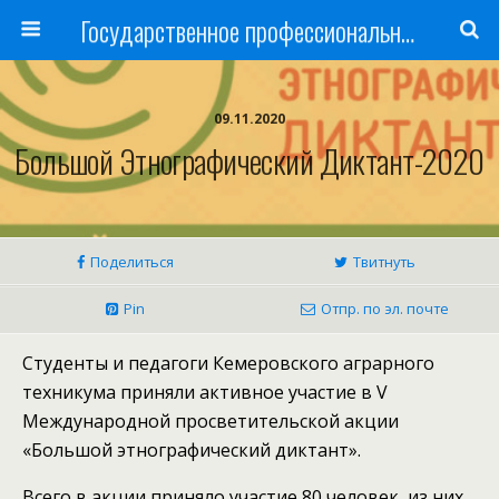
Государственное профессиональное образовательное учреждение
09.11.2020
Большой Этнографический Диктант-2020
Поделиться
Твитнуть
Pin
Отпр. по эл. почте
Студенты и педагоги Кемеровского аграрного
техникума приняли активное участие в V
Международной просветительской акции
«Большой этнографический диктант».
Всего в акции приняло участие 80 человек, из них