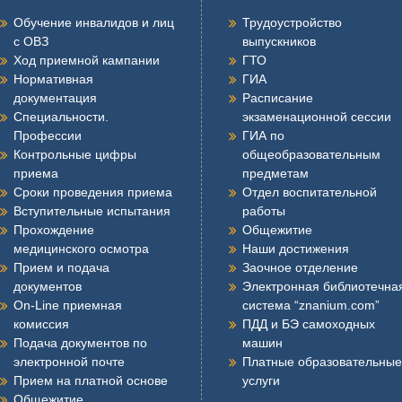
Обучение инвалидов и лиц
Трудоустройство
с ОВЗ
выпускников
Ход приемной кампании
ГТО
Нормативная
ГИА
документация
Расписание
Специальности.
экзаменационной сессии
Профессии
ГИА по
Контрольные цифры
общеобразовательным
приема
предметам
Сроки проведения приема
Отдел воспитательной
Вступительные испытания
работы
Прохождение
Общежитие
медицинского осмотра
Наши достижения
Прием и подача
Заочное отделение
документов
Электронная библиотечна
On-Line приемная
система “znanium.com”
комиссия
ПДД и БЭ самоходных
Подача документов по
машин
электронной почте
Платные образовательные
Прием на платной основе
услуги
Общежитие