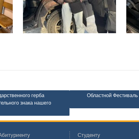
дарственного герба
Областной Фестиваль
тельного знака нашего
Абитуриенту
Студенту