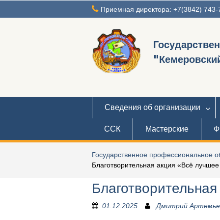
Перейти
Приемная директора: +7(3842) 743-
к
содержимому
Государстве
"Кемеровский
Сведения об организации
ССК
Мастерские
Ф
Государственное профессиональное об
Благотворительная акция «Всё лучшее
Благотворительная
01.12.2025
Дмитрий Артемье