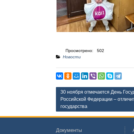
Просмотрено:
502
Новости
Навигация
30 ноября отмечается День Госу
по
Российской Федерации – отличи
государства
записям
Документы