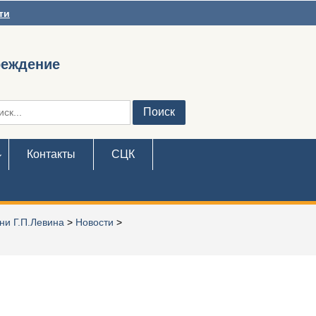
ти
реждение
ть:
Контакты
СЦК
ни Г.П.Левина
>
Новости
>