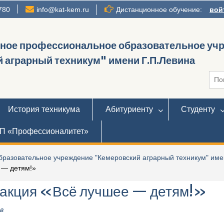
780
info@kat-kem.ru
Дистанционное обучение:
вой
нное профессиональное образовательное уч
 аграрный техникум" имени Г.П.Левина
Иска
История техникума
Абитуриенту
Студенту
П «Профессионалитет»
разовательное учреждение "Кемеровский аграрный техникум" име
 — детям!»
 акция «Всё лучшее — детям!»
в