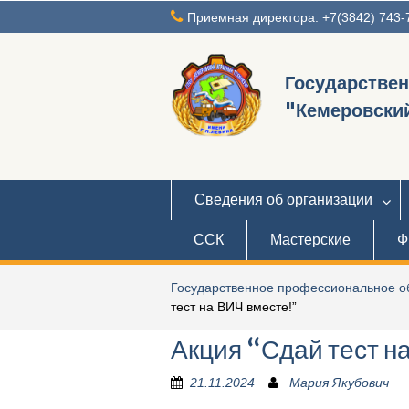
Перейти
Приемная директора: +7(3842) 743-
к
содержимому
Государстве
"Кемеровский
Сведения об организации
ССК
Мастерские
Ф
Государственное профессиональное об
тест на ВИЧ вместе!”
Акция “Сдай тест н
21.11.2024
Мария Якубович