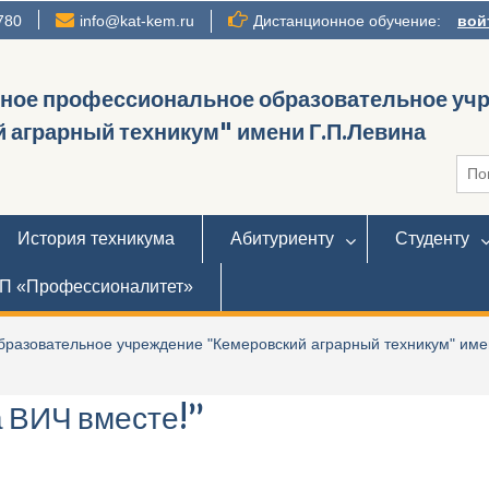
780
info@kat-kem.ru
Дистанционное обучение:
вой
нное профессиональное образовательное уч
 аграрный техникум" имени Г.П.Левина
Иска
История техникума
Абитуриенту
Студенту
П «Профессионалитет»
разовательное учреждение "Кемеровский аграрный техникум" име
а ВИЧ вместе!”