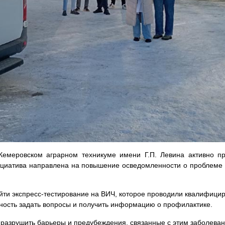
Кемеровском аграрном техникуме имени Г.П. Левина активно п
ициатива направлена на повышение осведомленности о проблеме
йти экспресс-тестирование на ВИЧ, которое проводили квалифицир
ожность задать вопросы и получить информацию о профилактике.
 разрушить барьеры и предубеждения, связанные с этим заболеван