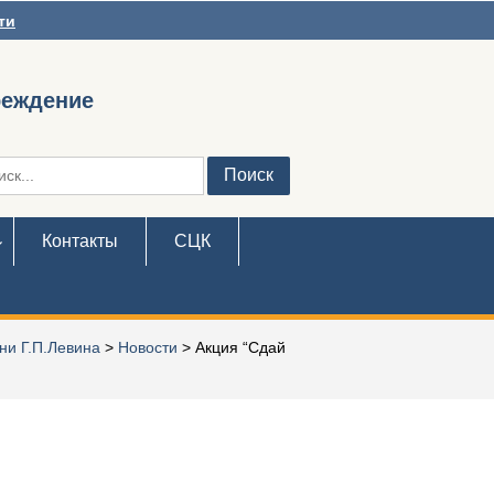
ти
реждение
ть:
Контакты
СЦК
ни Г.П.Левина
>
Новости
>
Акция “Сдай