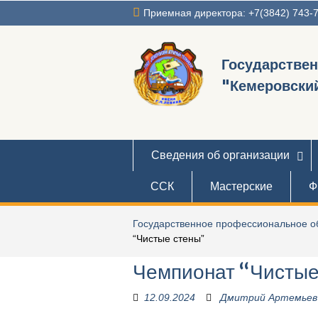
Перейти
Приемная директора: +7(3842) 743-
к
содержимому
Государстве
"Кемеровский
Сведения об организации
ССК
Мастерские
Ф
Государственное профессиональное об
“Чистые стены”
Чемпионат “Чистые
12.09.2024
Дмитрий Артемьев