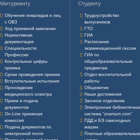
Абитуриенту
Студенту
Обучение инвалидов и лиц
Трудоустройство
с ОВЗ
выпускников
Ход приемной кампании
ГТО
Нормативная
ГИА
документация
Расписание
Специальности.
экзаменационной сессии
Профессии
ГИА по
Контрольные цифры
общеобразовательным
приема
предметам
Сроки проведения приема
Отдел воспитательной
Вступительные испытания
работы
Прохождение
Общежитие
медицинского осмотра
Наши достижения
Прием и подача
Заочное отделение
документов
Электронная библиотечна
On-Line приемная
система “znanium.com”
комиссия
ПДД и БЭ самоходных
Подача документов по
машин
электронной почте
Платные образовательные
Прием на платной основе
услуги