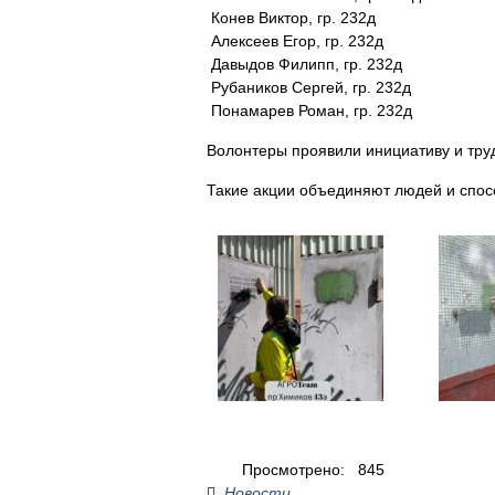
Конев Виктор, гр. 232д
Алексеев Егор, гр. 232д
Давыдов Филипп, гр. 232д
Рубаников Сергей, гр. 232д
Понамарев Роман, гр. 232д
Волонтеры проявили инициативу и тру
Такие акции объединяют людей и спос
Просмотрено:
845
Новости