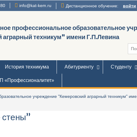
780
info@kat-kem.ru
Дистанционное обучение:
войти
нное профессиональное образовательное уч
 аграрный техникум" имени Г.П.Левина
Иска
История техникума
Абитуриенту
Студенту
П «Профессионалитет»
разовательное учреждение "Кемеровский аграрный техникум" име
 стены”