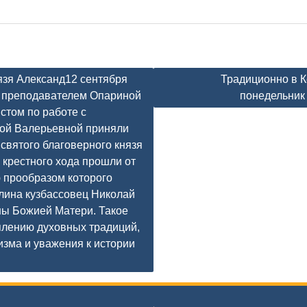
язя Александ12 сентября
Традиционно в 
с преподавателем Опариной
понедельни
стом по работе с
ой Валерьевной приняли
 святого благоверного князя
 крестного хода прошли от
 прообразом которого
лина кузбассовец Николай
ны Божией Матери. Такое
плению духовных традиций,
зма и уважения к истории