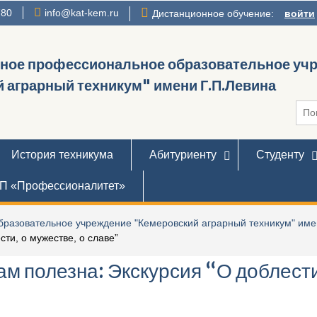
780
info@kat-kem.ru
Дистанционное обучение:
войти
нное профессиональное образовательное уч
 аграрный техникум" имени Г.П.Левина
Иска
История техникума
Абитуриенту
Студенту
П «Профессионалитет»
разовательное учреждение "Кемеровский аграрный техникум" име
сти, о мужестве, о славе”
ам полезна: Экскурсия “О доблести