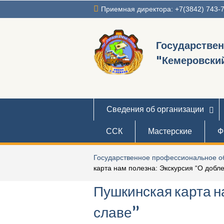
Перейти
Приемная директора: +7(3842) 743-
к
содержимому
Государстве
"Кемеровский
Сведения об организации
ССК
Мастерские
Ф
Государственное профессиональное об
карта нам полезна: Экскурсия “О добле
Пушкинская карта н
славе”