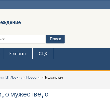
реждение
ть:
Контакты
СЦК
ни Г.П.Левина
>
Новости
>
Пушкинская
, о мужестве, о