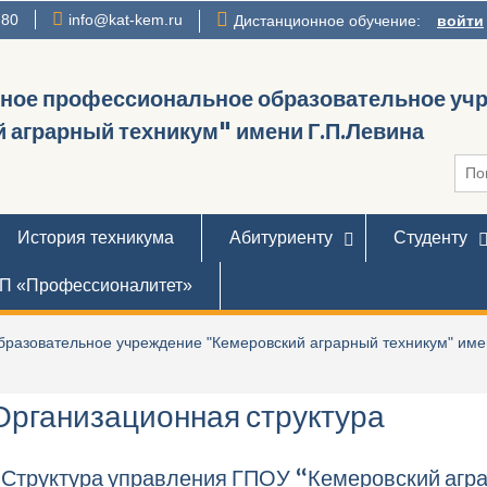
780
info@kat-kem.ru
Дистанционное обучение:
войти
нное профессиональное образовательное уч
 аграрный техникум" имени Г.П.Левина
Иска
История техникума
Абитуриенту
Студенту
П «Профессионалитет»
разовательное учреждение "Кемеровский аграрный техникум" име
Организационная структура
Структура управления ГПОУ “Кемеровский агра