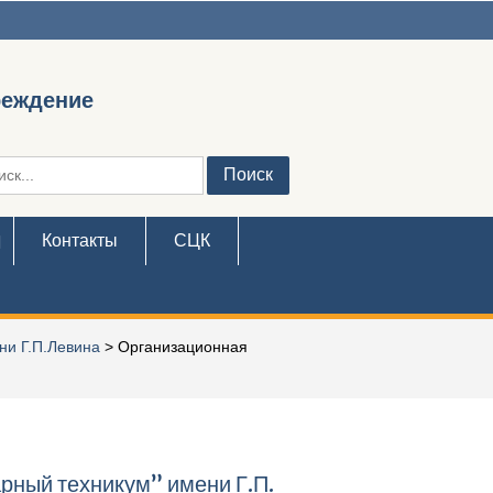
реждение
ть:
Контакты
СЦК
ни Г.П.Левина
>
Организационная
рный техникум” имени Г.П.