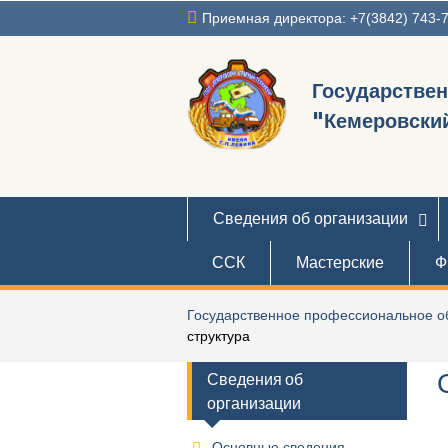
Перейти
Приемная директора: +7(3842) 743-
к
содержимому
Государстве
"Кемеровский
Сведения об организации
ССК
Мастерские
Ф
Государственное профессиональное об
структура
Сведения об
организации
Основные сведения