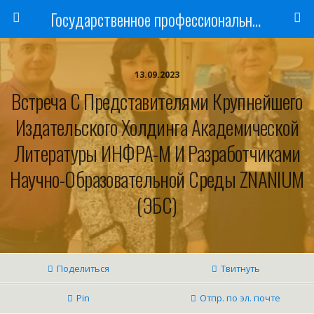
Государственное профессиональное образовательное учреждение
13.09.2023
Встреча С Представителями Крупнейшего
Издательского Холдинга Академической
Литературы ИНФРА-М И Разработчиками
Научно-Образовательной Среды ZNANIUM
(ЭБС)
Поделиться
Твитнуть
Pin
Отпр. по эл. почте