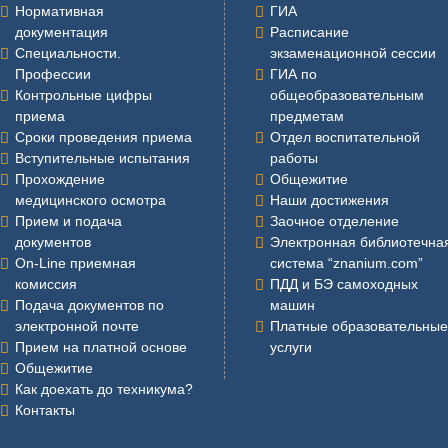
Нормативная
ГИА
документация
Расписание
Специальности.
экзаменационной сессии
Профессии
ГИА по
Контрольные цифры
общеобразовательным
приема
предметам
Сроки проведения приема
Отдел воспитательной
Вступительные испытания
работы
Прохождение
Общежитие
медицинского осмотра
Наши достижения
Прием и подача
Заочное отделение
документов
Электронная библиотечна
On-Line приемная
система “znanium.com”
комиссия
ПДД и БЭ самоходных
Подача документов по
машин
электронной почте
Платные образовательные
Прием на платной основе
услуги
Общежитие
Как доехать до техникума?
Контакты