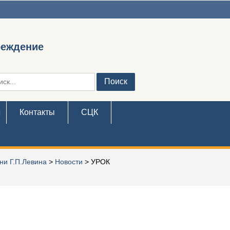
реждение
ть:
Контакты
СЦК
ни Г.П.Левина
>
Новости
>
УРОК