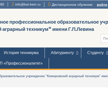
780
info@kat-kem.ru
Дистанционное обучение:
войти
нное профессиональное образовательное уч
 аграрный техникум" имени Г.П.Левина
Иска
История техникума
Абитуриенту
Студенту
П «Профессионалитет»
разовательное учреждение "Кемеровский аграрный техникум" име