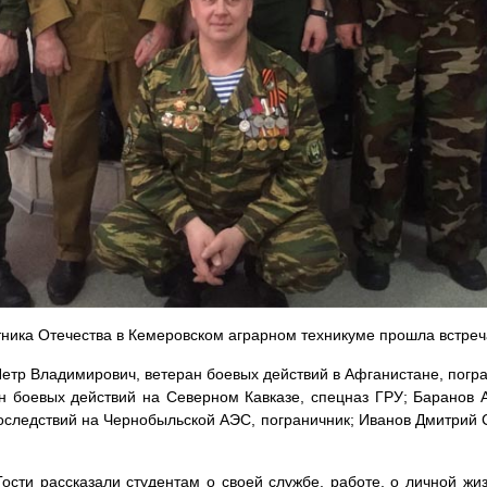
ника Отечества в Кемеровском аграрном техникуме прошла встреч
Петр Владимирович, ветеран боевых действий в Афганистане, погра
н боевых действий на Северном Кавказе, спецназ ГРУ; Баранов 
оследствий на Чернобыльской АЭС, пограничник; Иванов Дмитрий 
ости рассказали студентам о своей службе, работе, о личной жи