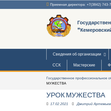
Перейти
Приемная директора: +7(3842) 743-
к
содержимому
Государстве
"Кемеровский
Сведения об организации
ССК
Мастерские
Ф
Государственное профессиональное об
МУЖЕСТВА
УРОК МУЖЕСТВА
17.02.2021
Дмитрий Артемьев