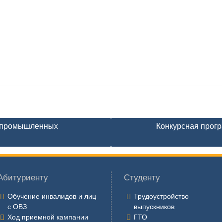
ропромышленных
Конкурсная прогр
Абитуриенту
Студенту
Обучение инвалидов и лиц
Трудоустройство
с ОВЗ
выпускников
Ход приемной кампании
ГТО